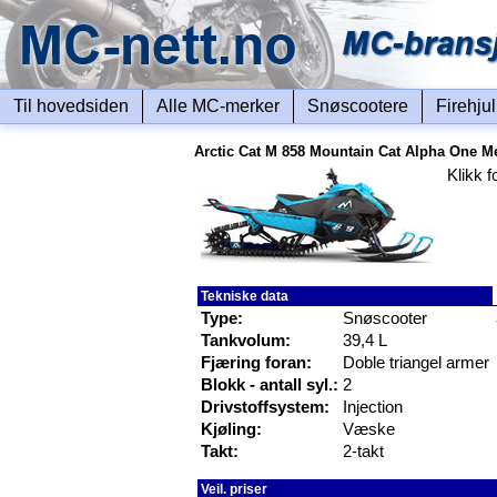
Til hovedsiden
Alle MC-merker
Snøscootere
Firehju
Arctic Cat M 858 Mountain Cat Alpha One Me
Klikk f
Tekniske data
Type:
Snøscooter
Tankvolum:
39,4 L
Fjæring foran:
Doble triangel armer
Blokk - antall syl.:
2
Drivstoffsystem:
Injection
Kjøling:
Væske
Takt:
2-takt
Veil. priser