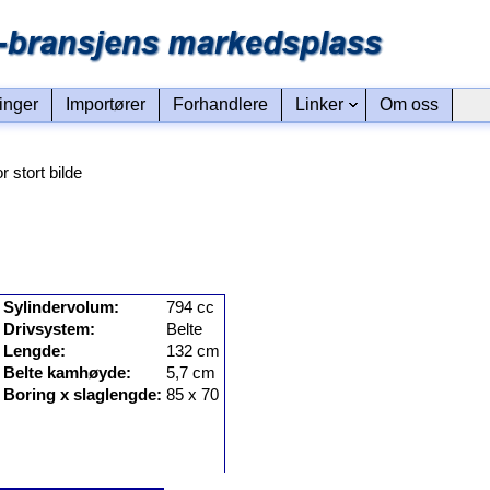
linger
Importører
Forhandlere
Linker
Om oss
or stort bilde
Sylindervolum:
794 cc
Drivsystem:
Belte
Lengde:
132 cm
Belte kamhøyde:
5,7 cm
Boring x slaglengde:
85 x 70