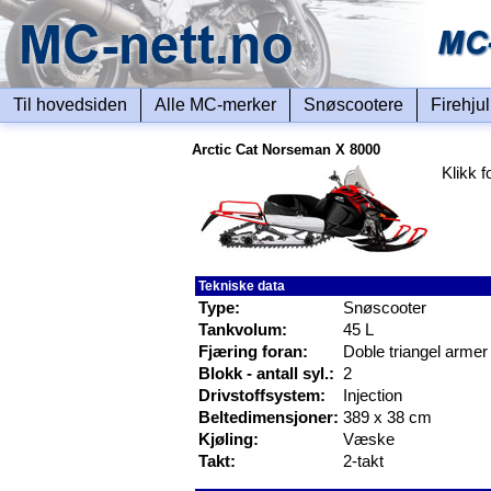
Til hovedsiden
Alle MC-merker
Snøscootere
Firehju
Arctic Cat Norseman X 8000
Klikk f
Tekniske data
Type:
Snøscooter
Tankvolum:
45 L
Fjæring foran:
Doble triangel armer
Blokk - antall syl.:
2
Drivstoffsystem:
Injection
Beltedimensjoner:
389 x 38 cm
Kjøling:
Væske
Takt:
2-takt