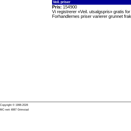
Veil. priser
Pris:
154900
Vi registrerer «Veil. utsalgspris» gratis f
Forhandlernes priser varierer grunnet frak
Copyright © 1996-2026
MC-nett 4887 Grimstad