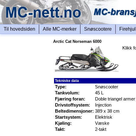
Til hovedsiden
Alle MC-merker
Snøscootere
Firehju
Arctic Cat Norseman 6000
Klikk f
Tekniske data
Type:
Snøscooter
Tankvolum:
45 L
Fjæring foran:
Doble triangel armer
Drivstoffsystem:
Injection
Beltedimensjoner:
389 x 38 cm
Startsystem:
Elektrisk
Kjøling:
Væske
Takt:
2-takt