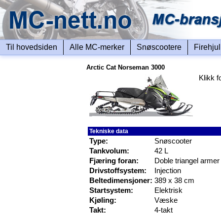
Til hovedsiden
Alle MC-merker
Snøscootere
Firehju
Arctic Cat Norseman 3000
Klikk f
Tekniske data
Type:
Snøscooter
Tankvolum:
42 L
Fjæring foran:
Doble triangel armer
Drivstoffsystem:
Injection
Beltedimensjoner:
389 x 38 cm
Startsystem:
Elektrisk
Kjøling:
Væske
Takt:
4-takt