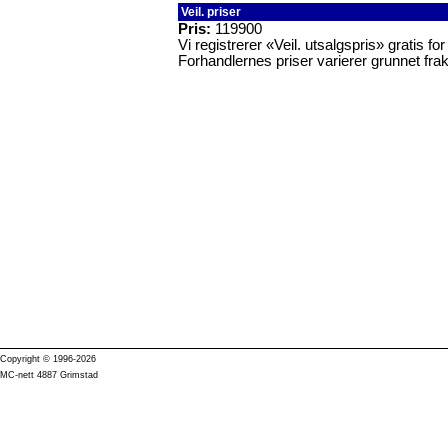
Veil. priser
Pris:
119900
Vi registrerer «Veil. utsalgspris» gratis f
Forhandlernes priser varierer grunnet frak
Copyright © 1996-2026
MC-nett 4887 Grimstad