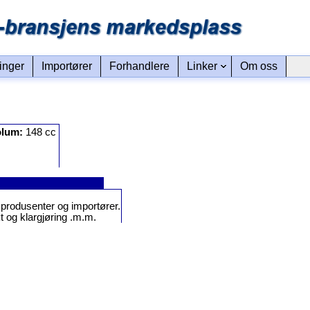
linger
Importører
Forhandlere
Linker
Om oss
olum:
148 cc
or produsenter og importører.
t og klargjøring .m.m.