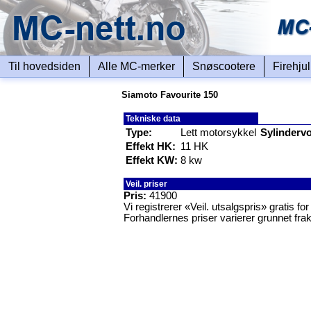
Til hovedsiden
Alle MC-merker
Snøscootere
Firehju
Siamoto Favourite 150
Tekniske data
Type:
Lett motorsykkel
Sylinderv
Effekt HK:
11 HK
Effekt KW:
8 kw
Veil. priser
Pris:
41900
Vi registrerer «Veil. utsalgspris» gratis f
Forhandlernes priser varierer grunnet frak