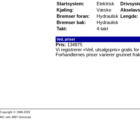
Startsystem:
Elektrisk
Drivsyst
Kjøling:
Væske
Akselavs
Bremser foran:
Hydraulisk
Lengde:
Bremser bak:
Hydraulisk
Takt:
4-takt
Veil. priser
Pris:
134875
Vi registrerer «Veil. utsalgspris» gratis f
Forhandlernes priser varierer grunnet frak
Copyright © 1996-2026
MC-nett 4887 Grimstad