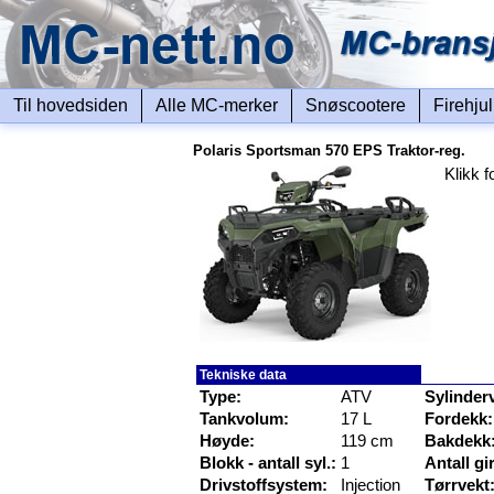
Til hovedsiden
Alle MC-merker
Snøscootere
Firehju
Polaris Sportsman 570 EPS Traktor-reg.
Klikk f
Tekniske data
Type:
ATV
Sylinder
Tankvolum:
17 L
Fordekk:
Høyde:
119 cm
Bakdekk
Blokk - antall syl.:
1
Antall gir
Drivstoffsystem:
Injection
Tørrvekt