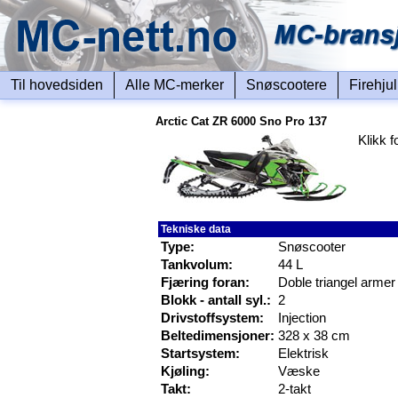
Til hovedsiden
Alle MC-merker
Snøscootere
Firehju
Arctic Cat ZR 6000 Sno Pro 137
Klikk f
Tekniske data
Type:
Snøscooter
Tankvolum:
44 L
Fjæring foran:
Doble triangel armer
Blokk - antall syl.:
2
Drivstoffsystem:
Injection
Beltedimensjoner:
328 x 38 cm
Startsystem:
Elektrisk
Kjøling:
Væske
Takt:
2-takt