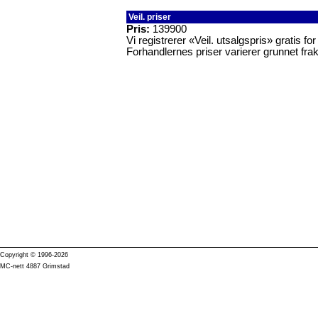
Veil. priser
Pris:
139900
Vi registrerer «Veil. utsalgspris» gratis f
Forhandlernes priser varierer grunnet frak
Copyright © 1996-2026
MC-nett 4887 Grimstad