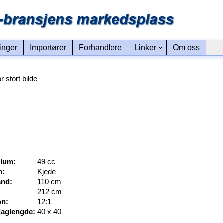
linger
Importører
Forhandlere
Linker
Om oss
or stort bilde
olum:
49 cc
m:
Kjede
and:
110 cm
212 cm
on:
12:1
laglengde:
40 x 40