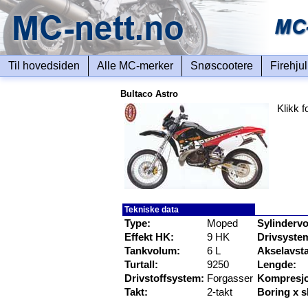
Til hovedsiden
Alle MC-merker
Snøscootere
Firehju
Bultaco Astro
Klikk f
Tekniske data
Type:
Moped
Sylinderv
Effekt HK:
9 HK
Drivsyste
Tankvolum:
6 L
Akselavst
Turtall:
9250
Lengde:
Drivstoffsystem:
Forgasser
Kompresj
Takt:
2-takt
Boring x s