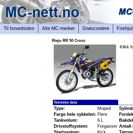
Til hovedsiden
Alle MC-merker
Snøscootere
Firehju
Rieju RR 50 Cross
Klikk f
Tekniske data
Type:
Moped
Sylind
Farge hele sykkelen:
Flere
Fordek
Tankvolum:
6 L
Bakde
Drivstoffsystem:
Forgasser
Antall 
Startsystem:
Kick
Tørrve