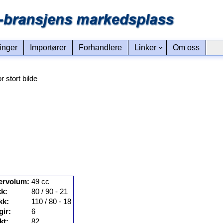
linger
Importører
Forhandlere
Linker
Om oss
or stort bilde
ervolum:
49 cc
k:
80 / 90 - 21
kk:
110 / 80 - 18
gir:
6
kt:
82