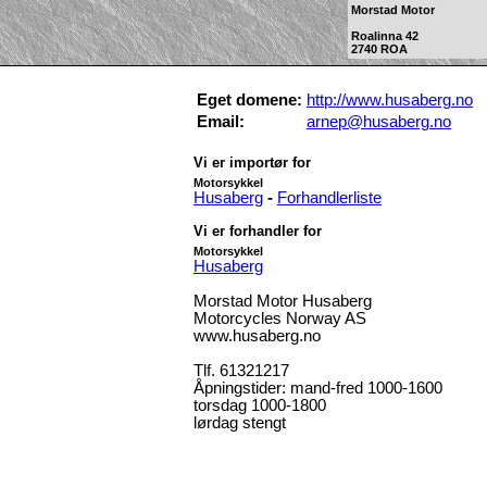
Morstad Motor
Roalinna 42
2740 ROA
Eget domene:
http://www.husaberg.no
Email:
arnep@husaberg.no
Vi er importør for
Motorsykkel
Husaberg
-
Forhandlerliste
Vi er forhandler for
Motorsykkel
Husaberg
Morstad Motor Husaberg
Motorcycles Norway AS
www.husaberg.no
Tlf. 61321217
Åpningstider: mand-fred 1000-1600
torsdag 1000-1800
lørdag stengt