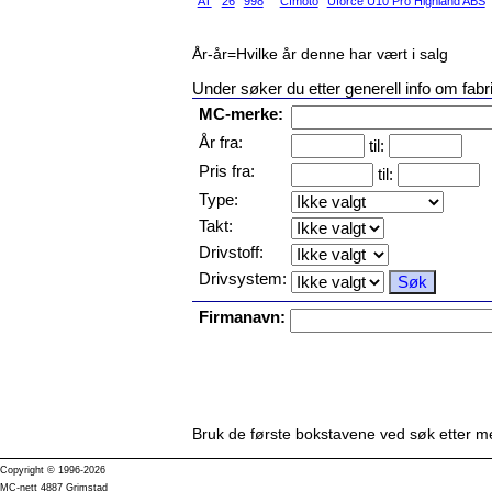
AT
26
998
Cfmoto
Uforce U10 Pro Highland ABS
År-år=Hvilke år denne har vært i salg
Under søker du etter generell info om fabr
MC-merke:
År fra:
til:
Pris fra:
til:
Type:
Takt:
Drivstoff:
Drivsystem:
Firmanavn:
Bruk de første bokstavene ved søk etter me
Copyright © 1996-2026
MC-nett 4887 Grimstad